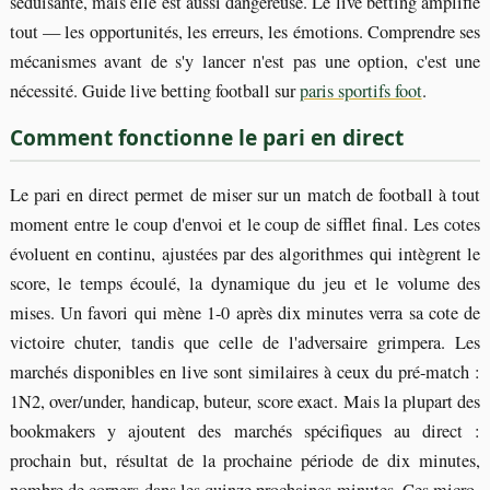
séduisante, mais elle est aussi dangereuse. Le live betting amplifie
tout — les opportunités, les erreurs, les émotions. Comprendre ses
mécanismes avant de s'y lancer n'est pas une option, c'est une
nécessité.
Guide live betting football sur
paris sportifs foot
.
Comment fonctionne le pari en direct
Le pari en direct permet de miser sur un match de football à tout
moment entre le coup d'envoi et le coup de sifflet final. Les cotes
évoluent en continu, ajustées par des algorithmes qui intègrent le
score, le temps écoulé, la dynamique du jeu et le volume des
mises. Un favori qui mène 1-0 après dix minutes verra sa cote de
victoire chuter, tandis que celle de l'adversaire grimpera. Les
marchés disponibles en live sont similaires à ceux du pré-match :
1N2, over/under, handicap, buteur, score exact. Mais la plupart des
bookmakers y ajoutent des marchés spécifiques au direct :
prochain but, résultat de la prochaine période de dix minutes,
nombre de corners dans les quinze prochaines minutes. Ces micro-