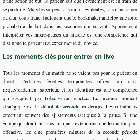
d'une action de but, le parieur sait que l'événement est en train de
se produire. Mais les suspensions moins évidentes, lors d'un corner
ou d'un coup franc, indiquent que le bookmaker anticipe une forte
probabilité de but dans les secondes qui suivent. Apprendre à
interpréter ces micro-pauses du marché est une compétence qui
distingue le parieur live expérimenté du novice.
Les moments clés pour entrer en live
Tous les moments d'un match ne se valent pas pour le parieur en
direct. Certaines fenêtres temporelles offrent un ratio
risque/rendement supérieur, et les identifier est une compétence
qui s'acquiert par l'observation répétée. Le premier moment
début de seconde mi-temps
stratégique est le
. Les entraîneurs
effectuent souvent des ajustements tactiques à la pause. Si une
équipe qui dominait sans marquer revient avec une formation plus
offensive, les cinq premières minutes de la seconde période