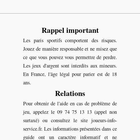
Rappel important
Les paris sportifs comportent des risques.
Jouez de manière responsable et ne misez que
ce que vous pouvez vous permettre de perdre.
Les jeux d'argent sont interdits aux mineurs.
En France, l'âge légal pour parier est de 18
ans.
Relations
Pour obtenir de l'aide en cas de problème de
jeu, appelez le 09 74 75 13 13 (appel non
surtaxé) ou consultez le site joueurs-info-
service.fr. Les informations présentées dans ce
guide ont un caractère informatif et ne