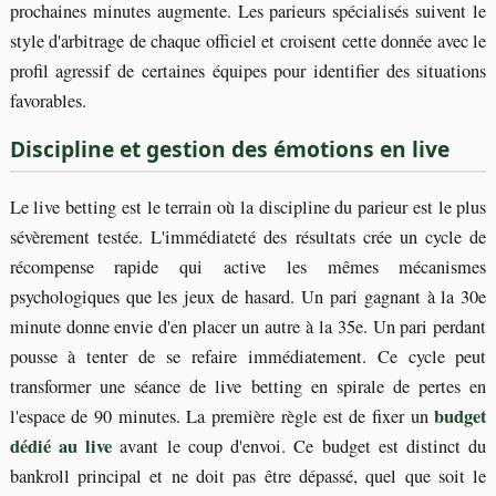
prochaines minutes augmente. Les parieurs spécialisés suivent le
style d'arbitrage de chaque officiel et croisent cette donnée avec le
profil agressif de certaines équipes pour identifier des situations
favorables.
Discipline et gestion des émotions en live
Le live betting est le terrain où la discipline du parieur est le plus
sévèrement testée. L'immédiateté des résultats crée un cycle de
récompense rapide qui active les mêmes mécanismes
psychologiques que les jeux de hasard. Un pari gagnant à la 30e
minute donne envie d'en placer un autre à la 35e. Un pari perdant
pousse à tenter de se refaire immédiatement. Ce cycle peut
transformer une séance de live betting en spirale de pertes en
budget
l'espace de 90 minutes. La première règle est de fixer un
dédié au live
avant le coup d'envoi. Ce budget est distinct du
bankroll principal et ne doit pas être dépassé, quel que soit le