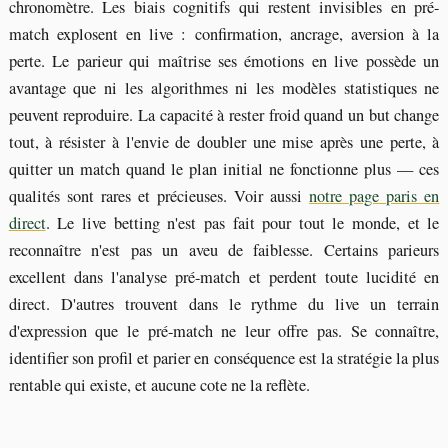
chronomètre. Les biais cognitifs qui restent invisibles en pré-
match explosent en live : confirmation, ancrage, aversion à la
perte. Le parieur qui maîtrise ses émotions en live possède un
avantage que ni les algorithmes ni les modèles statistiques ne
peuvent reproduire. La capacité à rester froid quand un but change
tout, à résister à l'envie de doubler une mise après une perte, à
quitter un match quand le plan initial ne fonctionne plus — ces
qualités sont rares et précieuses.
Voir aussi
notre page paris en
direct
.
Le live betting n'est pas fait pour tout le monde, et le
reconnaître n'est pas un aveu de faiblesse. Certains parieurs
excellent dans l'analyse pré-match et perdent toute lucidité en
direct. D'autres trouvent dans le rythme du live un terrain
d'expression que le pré-match ne leur offre pas. Se connaître,
identifier son profil et parier en conséquence est la stratégie la plus
rentable qui existe, et aucune cote ne la reflète.