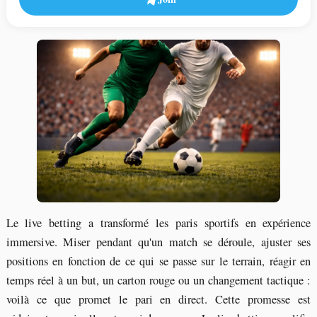
Le live betting a transformé les paris sportifs en expérience
immersive. Miser pendant qu'un match se déroule, ajuster ses
positions en fonction de ce qui se passe sur le terrain, réagir en
temps réel à un but, un carton rouge ou un changement tactique :
voilà ce que promet le pari en direct. Cette promesse est