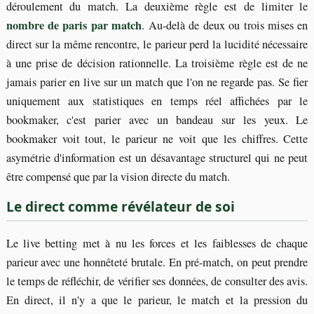
déroulement du match. La deuxième règle est de limiter le
nombre de paris par match
. Au-delà de deux ou trois mises en
direct sur la même rencontre, le parieur perd la lucidité nécessaire
à une prise de décision rationnelle. La troisième règle est de ne
jamais parier en live sur un match que l'on ne regarde pas. Se fier
uniquement aux statistiques en temps réel affichées par le
bookmaker, c'est parier avec un bandeau sur les yeux. Le
bookmaker voit tout, le parieur ne voit que les chiffres. Cette
asymétrie d'information est un désavantage structurel qui ne peut
être compensé que par la vision directe du match.
Le direct comme révélateur de soi
Le live betting met à nu les forces et les faiblesses de chaque
parieur avec une honnêteté brutale. En pré-match, on peut prendre
le temps de réfléchir, de vérifier ses données, de consulter des avis.
En direct, il n'y a que le parieur, le match et la pression du